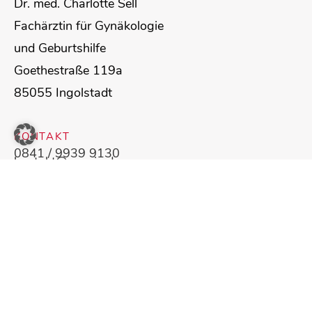
Dr. med. Charlotte Sell
Fachärztin für Gynäkologie
und Geburtshilfe
Goethestraße 119a
85055 Ingolstadt
KONTAKT
0841 / 9939 9130
kontakt@gyn-in.de
www.gyn-in.de
© Dr. med. Charlotte Sell | Frauenarztpraxis
Ingolstadt
Powered by
Sabrina Ullmann | Branding & Design
Impressum
|
Datenschutz